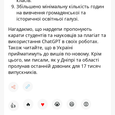
класів.
Збільшено мінімальну кількість годин
на вивчення громадянської та
історичної освітньої галузі.
Нагадаємо, що нардепи пропонують
карати студентів та науковців за
плагіат та
використання ChatGPT в своїх роботах
.
Також читайте, що в Україні
прийматимуть до вишів по-новому
. Крім
цього, ми писали, як у Дніпрі та області
пролунав останній дзвоник для 17 тисяч
випускників
.
♥
🔥
😭
😆
😡
👍