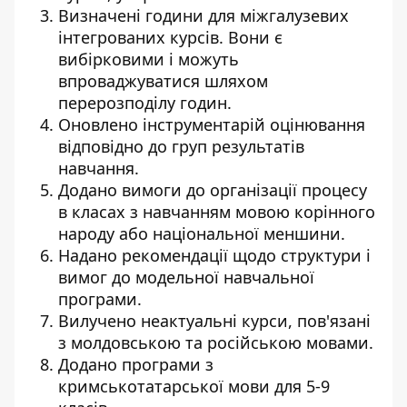
Визначені години для міжгалузевих
інтегрованих курсів. Вони є
вибірковими і можуть
впроваджуватися шляхом
перерозподілу годин.
Оновлено інструментарій оцінювання
відповідно до груп результатів
навчання.
Додано вимоги до організації процесу
в класах з навчанням мовою корінного
народу або національної меншини.
Надано рекомендації щодо структури і
вимог до модельної навчальної
програми.
Вилучено неактуальні курси, пов'язані
з молдовською та російською мовами.
Додано програми з
кримськотатарської мови для 5-9