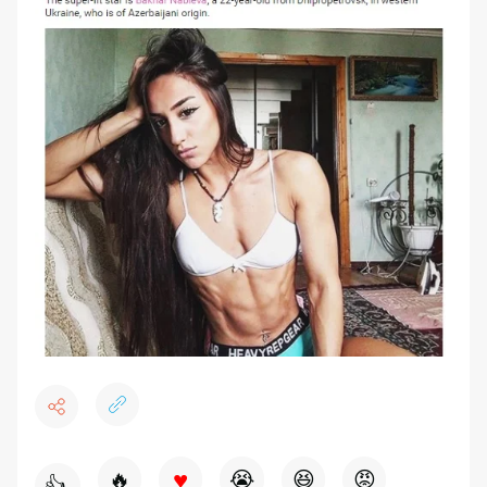
♥
🔥
😭
😆
😡
👍