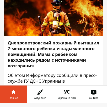
Днепропетровский пожарный вытащил
7-месячного ребенка и задымленного
помещений. Мама с ребенком
находились рядом с источниками
возгорания.
Об этом
Информатору
сообщили в пресс-
службе ГУ ДСНС Украины в
Днепропетровской области.
Днем 13 сентября на службу 101 поступило
Главная
Актуально
Україна на часі
Youtube
сообщение о пожаре на улицу Большая