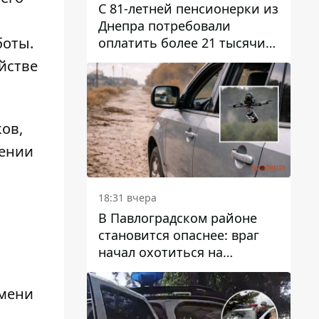
С 81-летней пенсионерки из
Днепра потребовали
боты.
оплатить более 21 тысячи
гривен за "вмешательство в
йстве
работу счетчика"
ов,
лении
18:31 вчера
В Павлоградском районе
становится опаснее: враг
начал охотиться на
гражданский и военный
транспорт
емени