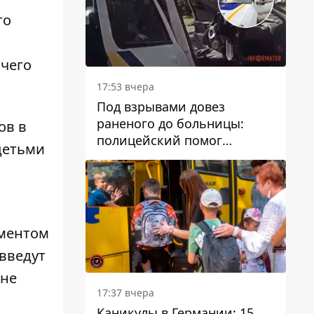
го
очего
17:53 вчера
Под взрывами довез
раненого до больницы:
ов в
полицейский помог
детьми
пострадавшему после атаки
на Каменский район
ументом
 введут
 не
17:37 вчера
Каникулы в Германии: 15