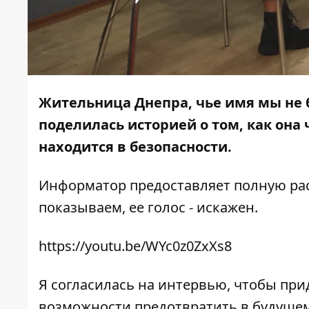
Жительница Днепра, чье имя мы не 
поделилась историей о том, как она 
находится в безопасности.
Информатор
предоставляет полную ра
показываем, ее голос - искажен.
https://youtu.be/WYc0z0ZxXs8
Я согласилась на интервью, чтобы прид
возможности предотвратить в будущем 