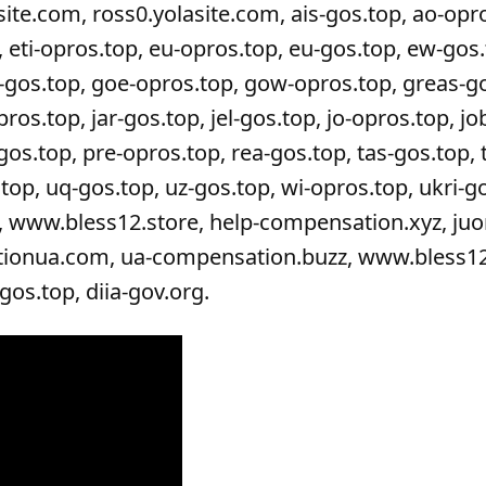
e.com, ross0.yolasite.com, ais-gos.top, ao-opro
eti-opros.top, eu-opros.top, eu-gos.top, ew-gos.
io-gos.top, goe-opros.top, gow-opros.top, greas-g
pros.top, jar-gos.top, jel-gos.top, jo-opros.top, jo
os.top, pre-opros.top, rea-gos.top, tas-gos.top, t
top, uq-gos.top, uz-gos.top, wi-opros.top, ukri-g
 www.bless12.store, help-compensation.xyz, juo
dationua.com, ua-compensation.buzz, www.bless12
os.top, diia-gov.org.