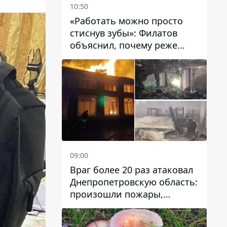
10:50
«Работать можно просто
стиснув зубы»: Филатов
объяснил, почему реже
пишет в соцсетях и
раскритиковал медийность
чиновников
09:00
Враг более 20 раз атаковал
Днепропетровскую область:
произошли пожары,
повреждены дома,
инфраструктура и авто