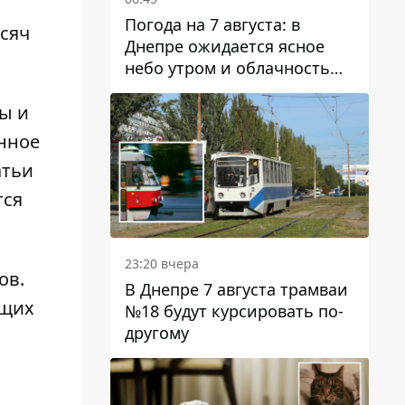
Погода на 7 августа: в
сяч
Днепре ожидается ясное
небо утром и облачность
после обеда
ы и
нное
атьи
тся
23:20 вчера
ов.
В Днепре 7 августа трамваи
ющих
№18 будут курсировать по-
другому