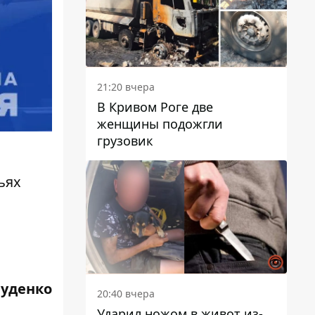
21:20 вчера
В Кривом Роге две
женщины подожгли
грузовик
ьях
Руденко
20:40 вчера
Ударил ножом в живот из-