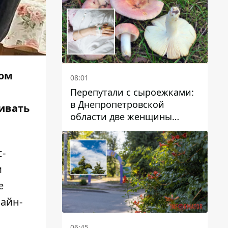
дом
08:01
Перепутали с сыроежками:
в Днепропетровской
ивать
области две женщины
отравились грибами
с-
м
е
айн-
06:45