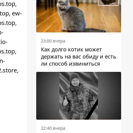
s.top,
top, ew-
os.top,
b-
io-
23:00 вчера
Как долго котик может
os.top,
держать на вас обиду и есть
n-
ли способ извиниться
.store,
22:40 вчера