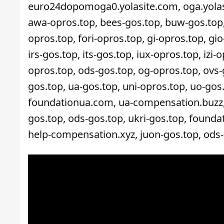
euro24dopomoga0.yolasite.com, oga.yolasit
awa-opros.top, bees-gos.top, buw-gos.top, 
opros.top, fori-opros.top, gi-opros.top, g
irs-gos.top, its-gos.top, iux-opros.top, izi-o
opros.top, ods-gos.top, og-opros.top, ovs-g
gos.top, ua-gos.top, uni-opros.top, uo-gos.
foundationua.com, ua-compensation.buzz,
gos.top, ods-gos.top, ukri-gos.top, foun
help-compensation.xyz, juon-gos.top, ods-g