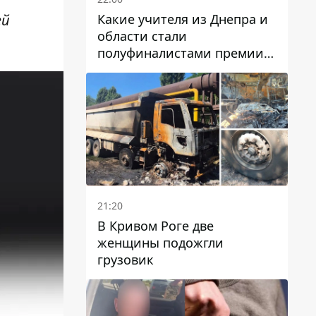
Какие учителя из Днепра и
ей
области стали
полуфиналистами премии
Global Teacher Prize Ukraine
2026
21:20
В Кривом Роге две
женщины подожгли
грузовик