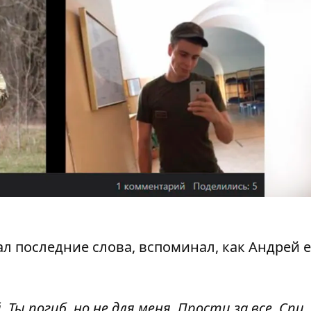
л последние слова, вспоминал, как Андрей е
 Ты погиб, но не для меня. Прости за все.
Спи