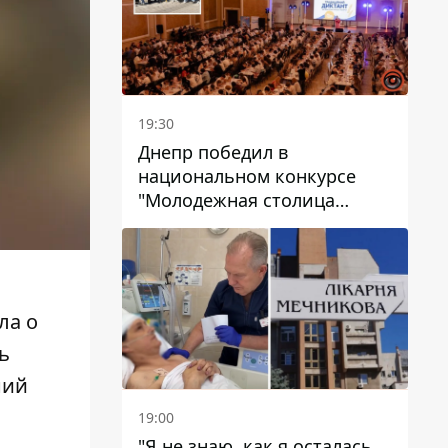
19:30
Днепр победил в
национальном конкурсе
"Молодежная столица
Украины – 2026"
ала
о
ь
ний
19:00
"Я не знаю, как я осталась