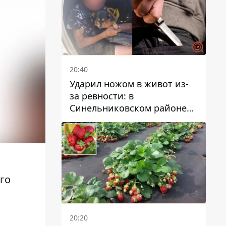
20:40
Ударил ножом в живот из-
за ревности: в
Синельниковском районе
задержали 49-летнего
мужчину за убийство
го
20:20