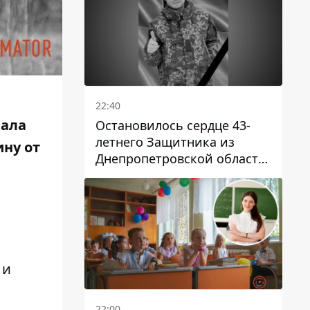
22:40
чала
Остановилось сердце 43-
летнего Защитника из
ну от
Днепропетровской области
Евгения Зинченко
 и
22:00