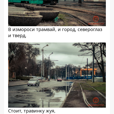
В измороси трамвай, и город, североглаз
и тверд,
Стоит, травинку жуя,