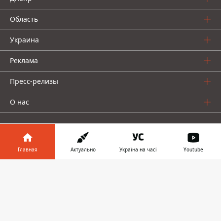
Область
Украина
Реклама
Пресс-релизы
О нас
Главная
Актуально
Україна на часі
Youtube
Информатор в
Информатор проекты
Скачать
телефоне
👉
Информатор
Информатор
Информатор
Украина
Киев
Авто