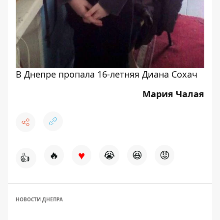
В Днепре пропала 16-летняя Диана Сохач
Мария Чалая
♥
🔥
😭
😆
😡
👍
НОВОСТИ ДНЕПРА