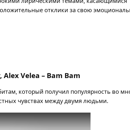
лубокими лирическими темами, касающимися
 положительные отклики за свою эмоционал
r, Alex Velea – Bam Bam
битам, который получил популярность во мн
растных чувствах между двумя людьми.