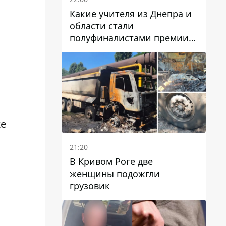
Какие учителя из Днепра и
области стали
полуфиналистами премии
Global Teacher Prize Ukraine
2026
же
21:20
В Кривом Роге две
женщины подожгли
грузовик