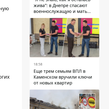
жива": в Днепре спасают
ьную
военнослужащую и мать
четверых детей, которую
ранил КАБ
18:58
Еще трем семьям ВПЛ в
огих
Каменском вручили ключи
от новых квартир