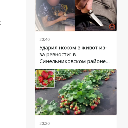
к
20:40
Ударил ножом в живот из-
за ревности: в
Синельниковском районе
задержали 49-летнего
мужчину за убийство
20:20