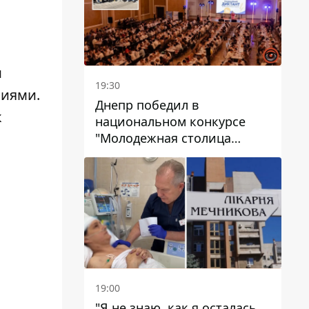
м
19:30
виями.
Днепр победил в
к
национальном конкурсе
"Молодежная столица
Украины – 2026"
19:00
"Я не знаю, как я осталась