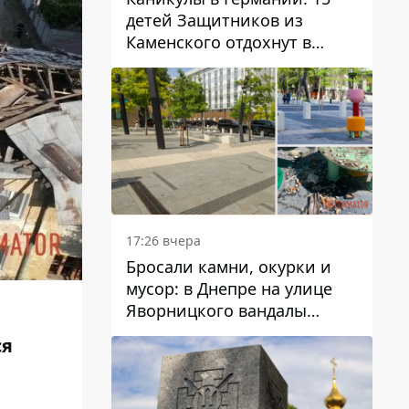
детей Защитников из
Каменского отдохнут в
Вуппертале
17:26 вчера
Бросали камни, окурки и
мусор: в Днепре на улице
Яворницкого вандалы
повредили питьевые
ся
фонтаны