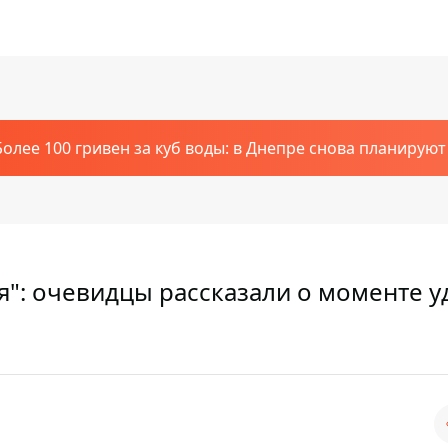
Более 100 гривен за куб воды: в Днепре снова планирую
ся": очевидцы рассказали о моменте у