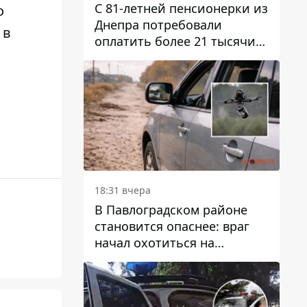
С 81-летней пенсионерки из
о
Днепра потребовали
о
в
оплатить более 21 тысячи
гривен за "вмешательство в
работу счетчика"
18:31 вчера
В Павлоградском районе
становится опаснее: враг
начал охотиться на
гражданский и военный
транспорт