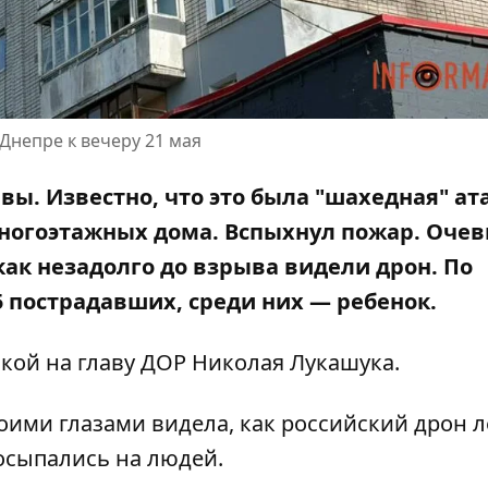
Днепре к вечеру 21 мая
ы. Известно, что это была "шахедная" ата
ногоэтажных дома. Вспыхнул пожар. Оче
как незадолго до взрыва видели дрон. По
 пострадавших, среди них — ребенок.
лкой на
главу ДОР Николая Лукашука
.
воими глазами видела, как российский дрон л
осыпались на людей.