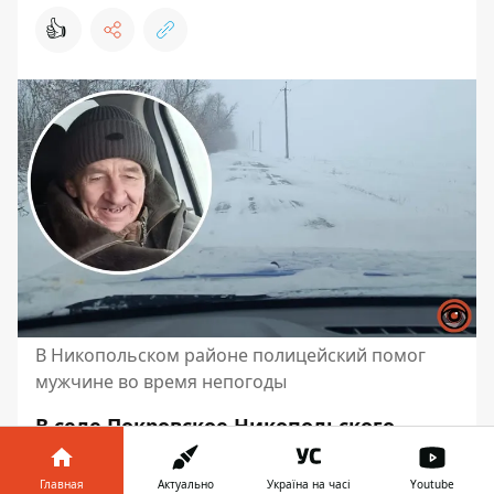
👍
В Никопольском районе полицейский помог
мужчине во время непогоды
В селе Покровское Никопольского
района во время сильной вьюги один
из жителей оказался в сложной
Главная
Актуально
Україна на часі
Youtube