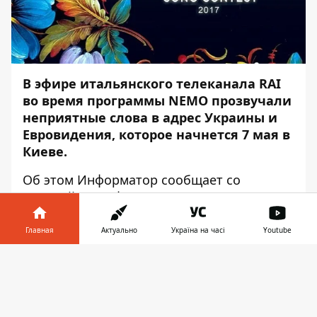
В эфире итальянского телеканала RAI
во время программы NEMO прозвучали
неприятные слова в адрес Украины и
Евровидения, которое начнется 7 мая в
Киеве.
Об этом
Информатор
сообщает со
ссылкой на информационное агентство
Униан
.
Главная
Актуально
Україна на часі
Youtube
19 выпуск программы NEMO ведущая
начала приветствием Франческо Габбани,
Информатор в
Скачать
который отправился в Украину, чтобы
телефоне
👉
представить Италию на Евровидении.