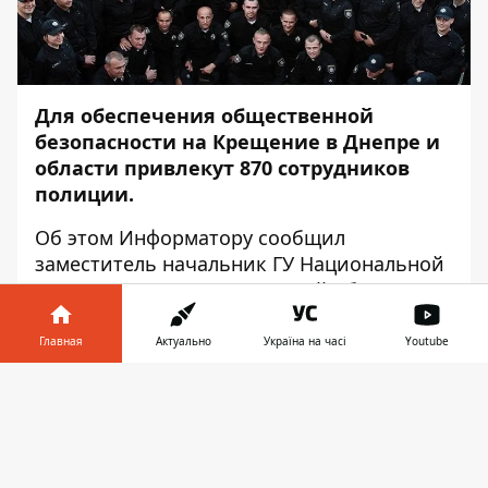
Для обеспечения общественной
безопасности на Крещение в Днепре и
области привлекут 870 сотрудников
полиции.
Об этом
Информатору
сообщил
заместитель начальник ГУ Национальной
полиции в Днепропетровской области
Сергей Манза.
Главная
Актуально
Україна на часі
Youtube
"19 января на территории
Днепропетровской области в 816
Информатор в
Скачать
культовых сооружениях и на 137 водоемах
телефоне
👉
будут проводиться богослужения по
случаю религиозного праздника