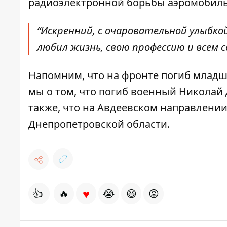
радиоэлектронной борьбы аэромобиль
“Искренний, с очаровательной улыбко
любил жизнь, свою профессию и всем с
Напомним, что на фронте
погиб младш
мы о том, что
погиб военный Николай
также, что
на Авдеевском направлении
Днепропетровской области.
♥
👍
🔥
😭
😆
😡