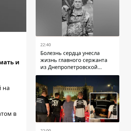
22:40
Болезнь сердца унесла
жизнь главного сержанта
мать и
из Днепропетровской
области Юрия Свистуна
 на
атом в
22:00