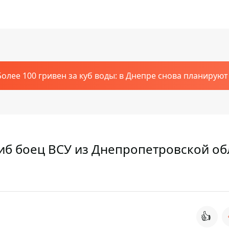
Более 100 гривен за куб воды: в Днепре снова планирую
б боец ​​ВСУ из Днепропетровской об
👍