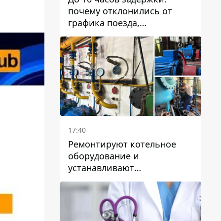
почему отклонились от
графика поезда,
курсирующие через Днепр
и область
17:40
Ремонтируют котельное
оборудование и
устанавливают
генераторные установки:
как в Днепре готовятся к
отопительному сезону