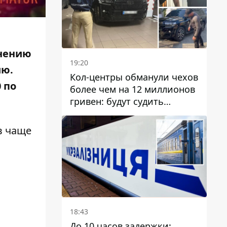
внению
19:20
ию
.
Кол-центры обманули чехов
 по
более чем на 12 миллионов
гривен: будут судить
днепрянина,
организовавшего
в чаще
транснациональную
преступную организацию
18:43
До 10 часов задержки: