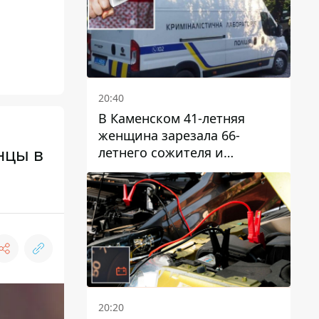
20:40
В Каменском 41-летняя
женщина зарезала 66-
нцы в
летнего сожителя и
пыталась обмануть
полицейских
20:20