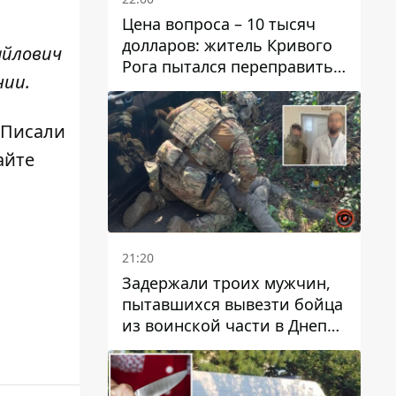
Цена вопроса – 10 тысяч
долларов: житель Кривого
айлович
Рога пытался переправить
нии.
мужчину в Словакию
 Писали
айте
21:20
Задержали троих мужчин,
пытавшихся вывезти бойца
из воинской части в Днепр
за 7 тысяч долларов: среди
них был врач