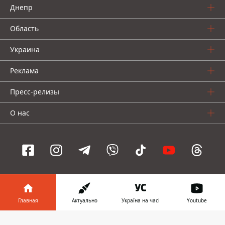
Днепр
Область
Украина
Реклама
Пресс-релизы
О нас
Информатор проекты
Главная
Актуально
Україна на часі
Youtube
Информатор
Информатор
Информатор
Украина
Киев
Авто
Информатор в