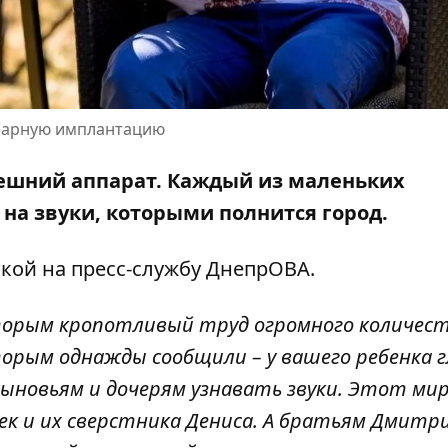
леарную имплантацию
ешний аппарат. Каждый из маленьких
на звуки, которыми полнится город.
кой на пресс-службу ДнепрОВА.
которым кропотливый труд огромного количес
торым однажды сообщили – у вашего ребенка г
сыновьям и дочерям узнавать звуки. Этот ми
чек и их сверстника Дениса. А братьям Дмитр