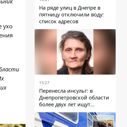
льник
На ряде улиц в Днепре в
пятницу отключили воду:
список адресов
е ухо
ления
области
Их
15:27
ких
Перенесла инсульт: в
Днепропетровской области
более двух лет ищут
пропавшую женщину