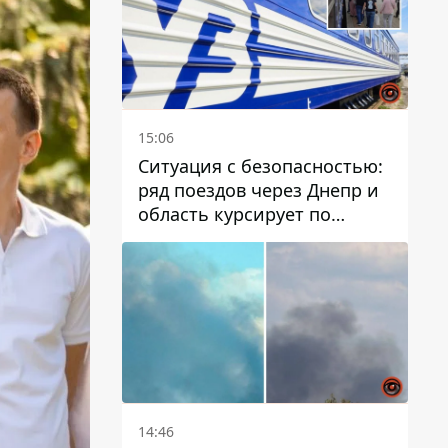
15:06
Ситуация с безопасностью:
ряд поездов через Днепр и
область курсирует по
измененному маршруту, а
часть пути заменили
автобусами и электричками
14:46