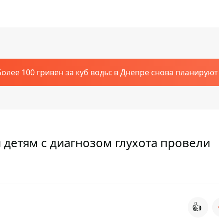
Более 100 гривен за куб воды: в Днепре снова планирую
детям с диагнозом глухота провели
👍