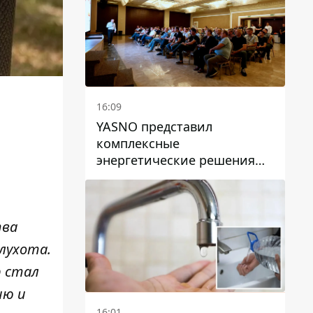
16:09
YASNO представил
комплексные
энергетические решения
для бизнеса в Днепре
тва
лухота.
р стал
ию и
16:01