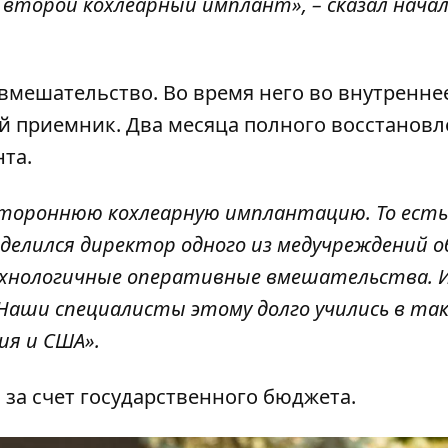
 второй кохлеарный имплант», – сказал нача
вмешательство. Во время него во внутренне
й приемник. Два месяца полного восстанов
та.
стороннюю кохлеарную имплантацию. То есть
оделился директор одного из медучреждений 
технологичные оперативные вмешательства. 
 Наши специалисты этому долго учились в та
ия и США».
а счет государственного бюджета.