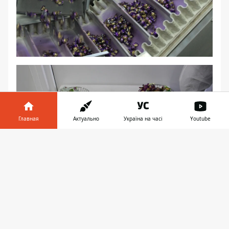
Главная
Актуально
Україна на часі
Youtube
Информатор в
Скачать
телефоне
👉
После экскурсии открытие магазина.
Торжественно перерезали ленту