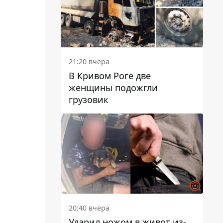
21:20 вчера
В Кривом Роге две
женщины подожгли
грузовик
20:40 вчера
Ударил ножом в живот из-