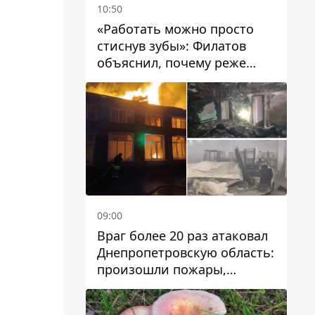
10:50
«Работать можно просто
стиснув зубы»: Филатов
объяснил, почему реже
пишет в соцсетях и
раскритиковал медийность
чиновников
09:00
Враг более 20 раз атаковал
Днепропетровскую область:
произошли пожары,
повреждены дома,
инфраструктура и авто