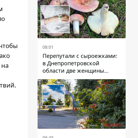
м
по
 чтобы
08:01
нако
Перепутали с сыроежками:
в Днепропетровской
 на
области две женщины
отравились грибами
твий.
06:45