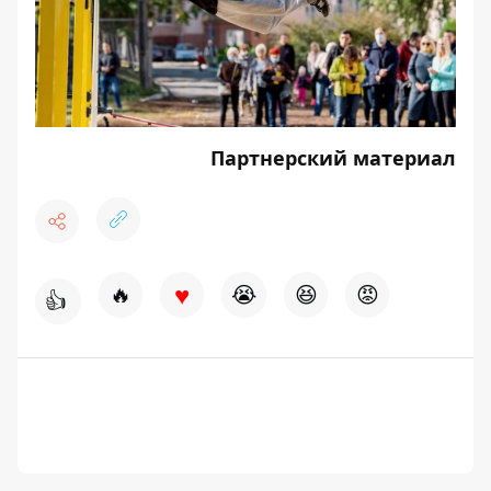
Партнерский материал
♥
🔥
😭
😆
😡
👍