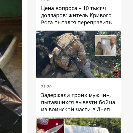
Цена вопроса – 10 тысяч
долларов: житель Кривого
Рога пытался переправить
мужчину в Словакию
21:20
Задержали троих мужчин,
пытавшихся вывезти бойца
из воинской части в Днепр
за 7 тысяч долларов: среди
них был врач