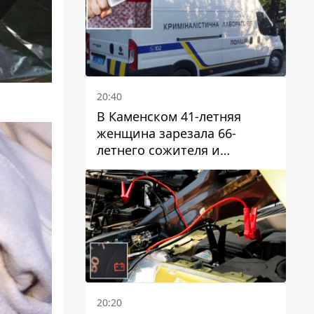
20:40
В Каменском 41-летняя
женщина зарезала 66-
летнего сожителя и
пыталась обмануть
полицейских
20:20