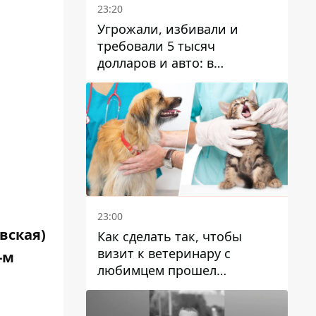
23:20
Угрожали, избивали и
требовали 5 тысяч
долларов и авто: в
Павлограде задержали двух
мужчин
23:00
вская)
Как сделать так, чтобы
визит к ветеринару с
-м
любимцем прошел
спокойно: простые советы