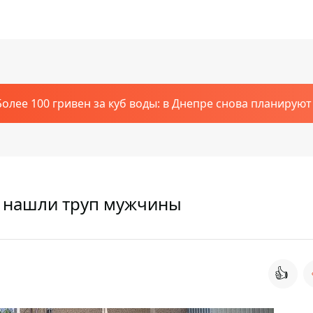
Более 100 гривен за куб воды: в Днепре снова планирую
а нашли труп мужчины
👍