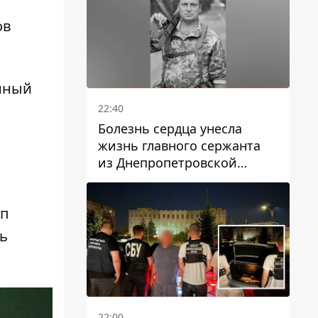
ов
анный
22:40
Болезнь сердца унесла
жизнь главного сержанта
из Днепропетровской
области Юрия Свистуна
уп
сь
22:00