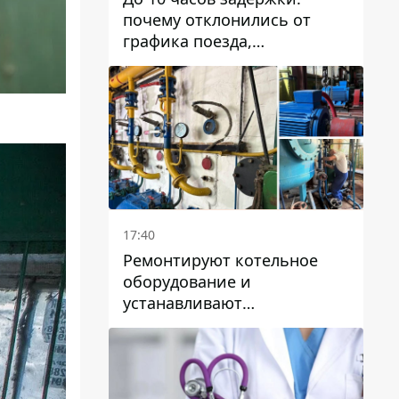
почему отклонились от
графика поезда,
курсирующие через Днепр
и область
17:40
Ремонтируют котельное
оборудование и
устанавливают
генераторные установки:
как в Днепре готовятся к
отопительному сезону