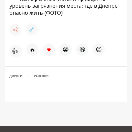
уровень загрязнения места: где в Днепре
опасно жить (ФОТО)
♥
🔥
😭
😆
😡
👍
ДОРОГИ
ТРАНСПОРТ