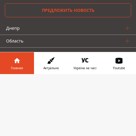
ПРЕДЛОЖИТЬ НОВОСТЬ
Днепр
Область
Украина
Реклама
Главная
Актуально
Україна на часі
Youtube
Пресс-релизы
Информатор в
Скачать
телефоне
👉
О нас
Информатор проекты