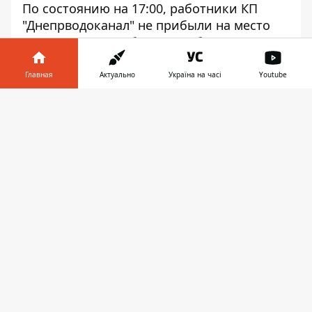
По состоянию на 17:00, работники КП
"Днепрводоканал" не прибыли на место
происшествия. Об этом сообщает
Информатор
.
Главная
Актуально
Україна на часі
Youtube
Из-за аварии затопило всю проезжую
часть на Нигояна. Автомобилисты ездят с
Информатор в
Скачать
минимальной скоростью, чтобы не
телефоне
👉
угодить в яму и не обрызгать прохожих.
Движение на данном участке дороги
затруднено.
Информатор пытался дозвониться в
диспетчерскую КП "Днепрводоканал",
однако ни один из 5 номеров не отвечал.
Причины и сроки устранения аварии пока
что не известны. Советуем водителям
выбирать альтернативные пути
следования.