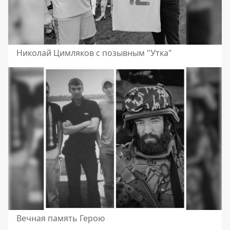
Николай Цимляков с позывным "Утка"
Вечная память Герою