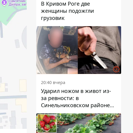
В Кривом Роге две
женщины подожгли
грузовик
20:40 вчера
Ударил ножом в живот из-
за ревности: в
Синельниковском районе
задержали 49-летнего
мужчину за убийство