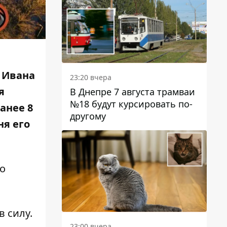
 Ивана
23:20 вчера
я
В Днепре 7 августа трамваи
№18 будут курсировать по-
анее 8
другому
ня его
о
в силу.
23:00 вчера