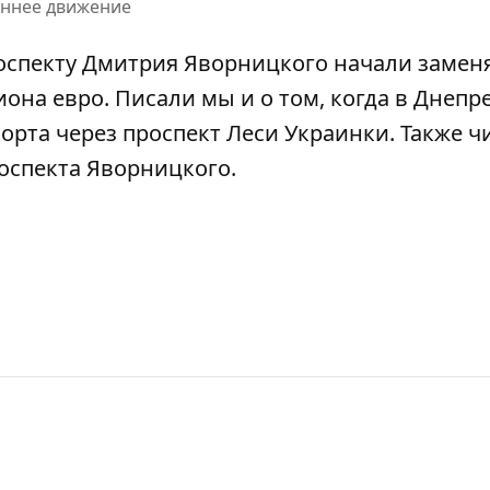
оннее движение
роспекту Дмитрия Яворницкого
начали замен
иона евро
. Писали мы и о том, когда в Днепр
орта через проспект Леси Украинки
. Также ч
роспекта Яворницкого
.