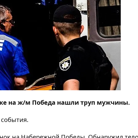
овке на ж/м Победа нашли труп мужчины.
 события.
янок на Набережной Победы. Обнаружил тел