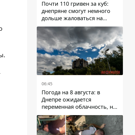
Почти 110 гривен за куб:
днепряне смогут немного
дольше жаловаться на
запланированные тарифы
о
на воду на 2027 год
ы.
т
06:45
Погода на 8 августа: в
Днепре ожидается
переменная облачность, но
может пойти дождь