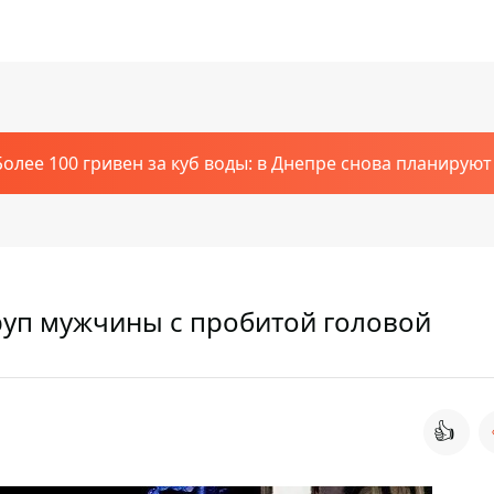
Более 100 гривен за куб воды: в Днепре снова планирую
руп мужчины с пробитой головой
👍