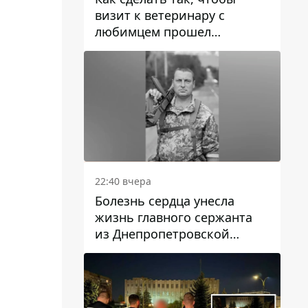
визит к ветеринару с
любимцем прошел
спокойно: простые советы
22:40 вчера
Болезнь сердца унесла
жизнь главного сержанта
из Днепропетровской
области Юрия Свистуна