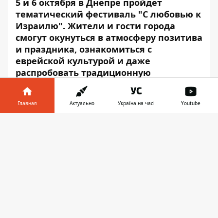
5 и 6 октября в Днепре пройдет
тематический фестиваль "С любовью к
Израилю". Жители и гости города
смогут окунуться в атмосферу позитива
и праздника, ознакомиться с
еврейской культурой и даже
распробовать традиционную
еврейскую кухню.
Двухдневная программа обещает быть
Главная
Актуально
Україна на часі
Youtube
насыщенной и яркой. Подробнее о
Информатор в
формате грядущего мероприятия в
Скачать
телефоне
👉
медиацентре
Информатора
рассказал
Андрей Шмайцер — генеральный
директор Мессианской духовно-
благотворительной миссии "Алия".
"Само название фестиваля уже
отображает нашу главную цель.
Невозможно не влюбиться в Израиль,