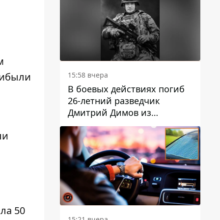
м
15:58 вчера
рибыли
В боевых действиях погиб
26-летний разведчик
Дмитрий Димов из
Никополя
ли
ла 50
15:21 вчера