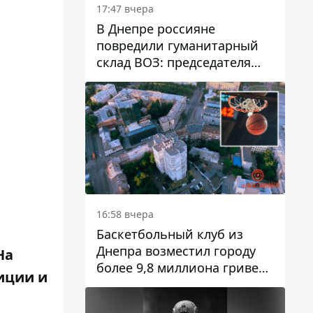
17:47 вчера
В Днепре россияне
повредили гуманитарный
склад ВОЗ: председателя
организации критикуют за
"неоднозначное"
сообщение
16:58 вчера
Баскетбольный клуб из
Днепра возместил городу
На
более 9,8 миллиона гривен
иции и
долга