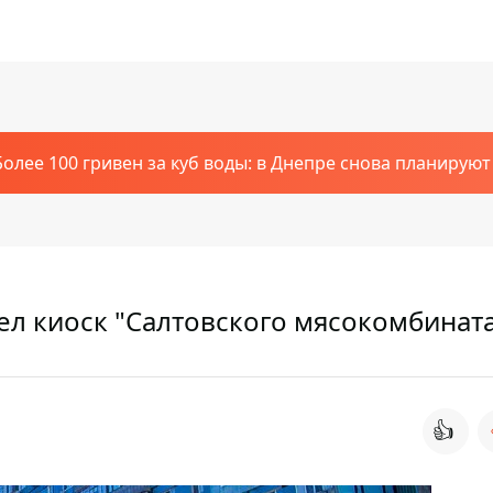
Более 100 гривен за куб воды: в Днепре снова планирую
рел киоск "Салтовского мясокомбинат
👍