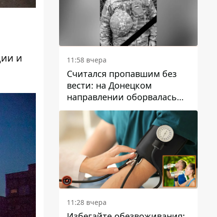
ции и
11:58 вчера
Считался пропавшим без
вести: на Донецком
направлении оборвалась
жизнь Анатолия Ткачука из
Днепропетровской области
11:28 вчера
Избегайте обезвоживания: