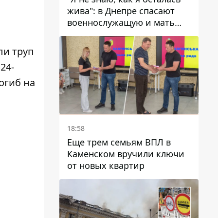
жива": в Днепре спасают
военнослужащую и мать
четверых детей, которую
ранил КАБ
ли труп
24-
огиб на
18:58
Еще трем семьям ВПЛ в
Каменском вручили ключи
от новых квартир