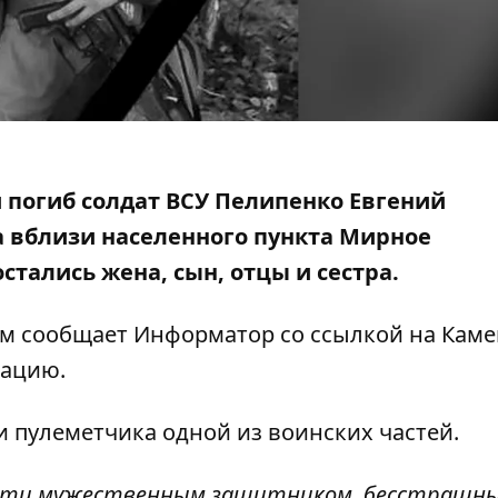
 погиб солдат ВСУ Пелипенко Евгений
 вблизи населенного пункта Мирное
остались жена, сын, отцы и сестра.
том сообщает Информатор со
ссылкой на Кам
рацию
.
 пулеметчика одной из воинских частей.
амяти мужественным защитником, бесстрашн