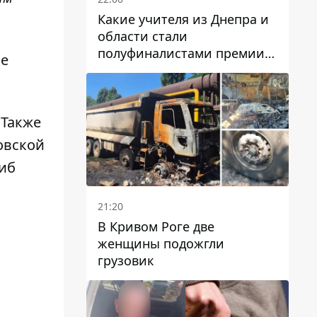
Какие учителя из Днепра и
области стали
полуфиналистами премии
ле
Global Teacher Prize Ukraine
2026
. Также
овской
иб
21:20
В Кривом Роге две
женщины подожгли
грузовик