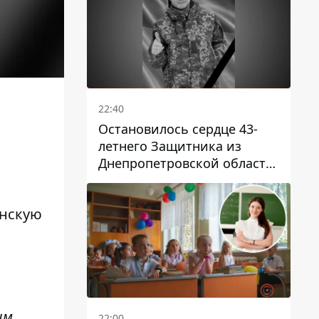
22:40
Остановилось сердце 43-
летнего Защитника из
Днепропетровской области
Евгения Зинченко
енскую
ым
22:00