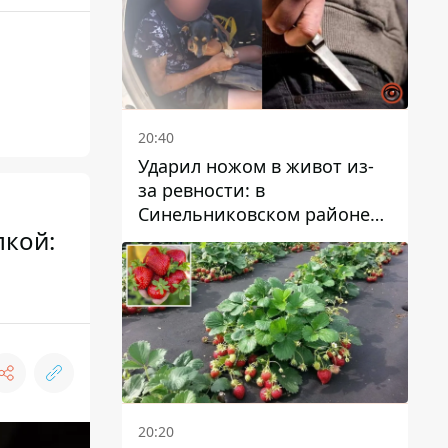
20:40
Ударил ножом в живот из-
за ревности: в
Синельниковском районе
лкой:
задержали 49-летнего
мужчину за убийство
20:20