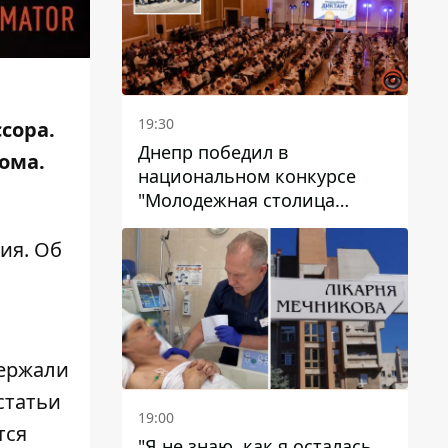
19:30
сора.
Днепр победил в
дома.
национальном конкурсе
"Молодежная столица
Украины – 2026"
ия. Об
держали
статьи
19:00
тся
"Я не знаю, как я осталась