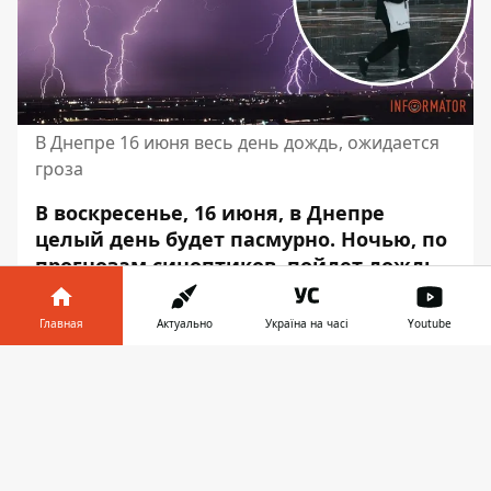
В Днепре 16 июня весь день дождь, ожидается
гроза
В воскресенье, 16 июня, в Днепре
целый день будет пасмурно. Ночью, по
прогнозам синоптиков, пойдет дождь.
В обед может появиться гроза.
Максимальная температура воздуха
Главная
Актуально
Україна на часі
Youtube
будет достигать 24 градусов выше нуля.
Информатор в
Скачать
Атмосферное давление будет составлять
телефоне
👉
741-742 миллиметра ртутного столбика.
Скорость ветра – до 4 метров в секунду в
течение суток.
Об этом сообщает