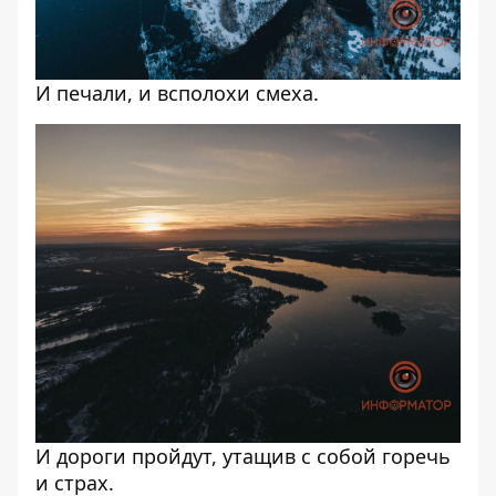
И печали, и всполохи смеха.
И дороги пройдут, утащив с собой горечь
и страх.