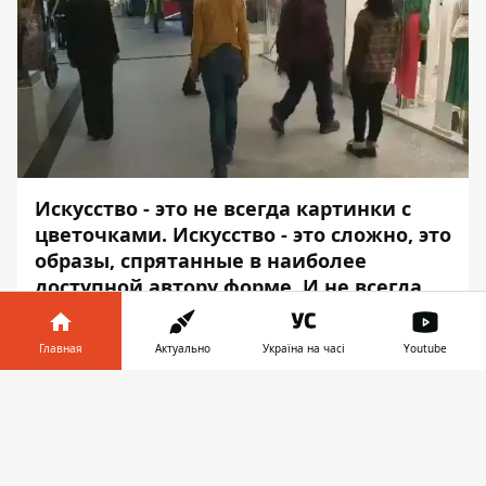
Искусство - это не всегда картинки с
цветочками. Искусство - это сложно, это
образы, спрятанные в наиболее
доступной автору форме. И не всегда
это искусство доступно и понятно
другим людям. Так, 10 февраля в ТРК
Главная
Актуально
Україна на часі
Youtube
“МОСТ-Сити” проходил перфоманс от
команды художников из Днепра,
Информатор в
Скачать
который закончился стычкой с охраной
телефоне
👉
заведения.