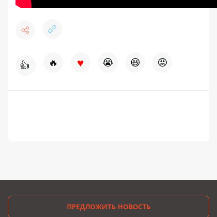
♥
🔥
😭
😆
😡
👍
ПРЕДЛОЖИТЬ НОВОСТЬ