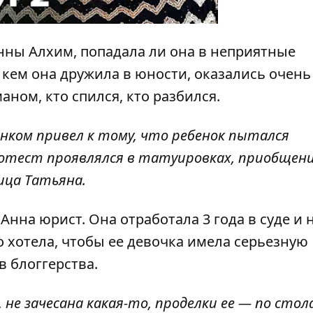
нны Алхим, попадала ли она в неприятные
 кем она дружила в юности, оказались очень
ном, кто спился, кто разбился.
нком привел к тому, что ребенок пытался
отест проявлялся в татуировках, приобщени
ица Татьяна.
нна юрист. Она отработала 3 года в суде и 
о хотела, чтобы ее девочка имела серьезную
 блоггерства.
, не зачесана какая-то, проделки ее — по стол