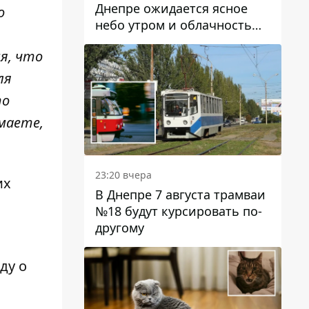
Днепре ожидается ясное
о
небо утром и облачность
после обеда
я, что
ля
то
умаете,
23:20 вчера
их
В Днепре 7 августа трамваи
№18 будут курсировать по-
другому
ду о