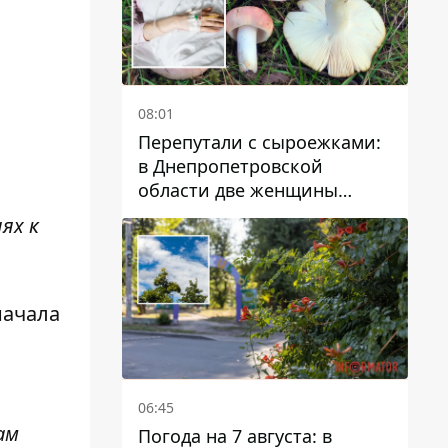
08:01
Перепутали с сыроежками:
в Днепропетровской
области две женщины
отравились грибами
ях к
начала
06:45
ам
Погода на 7 августа: в