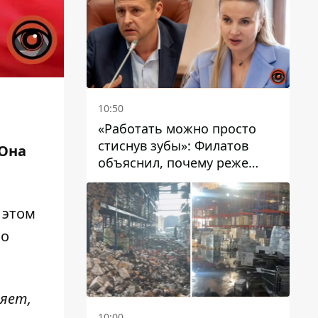
10:50
«Работать можно просто
стиснув зубы»: Филатов
 Она
объяснил, почему реже
пишет в соцсетях и
раскритиковал медийность
 этом
чиновников
о
ляет,
10:00