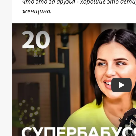
что это за друзья - хорошие это дети,
женщина.
Play