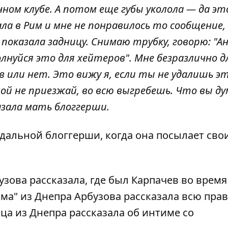
чном клубе. А потом еще губы уколола — да эт
ала в Рим и мне не понравилось то сообщение,
показала задницу.
Снимаю трубку, говорю: "Ан
олнуйся это для хейтеров". Мне безразлично д
в или нет. Это вижу я, если ты не удалишь э
омой не приезжай, во всю выгребешь. Что вы д
казала мать блоггерши.
дальной блоггерши, когда она посылает сво
узова рассказала,
где был Карпачев во время
ма" из Днепра Арбузова рассказала
всю прав
ица из Днепра
рассказала об интиме со