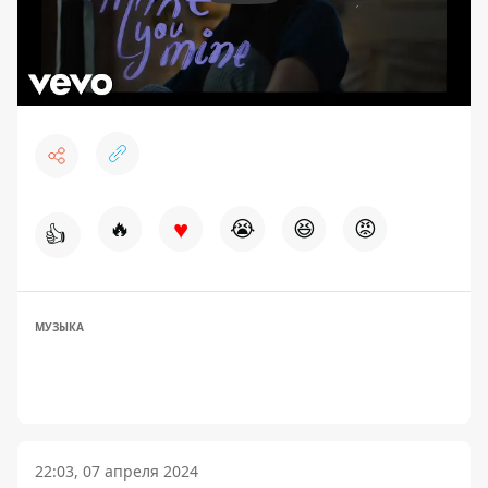
♥
🔥
😭
😆
😡
👍
МУЗЫКА
22:03, 07 апреля 2024