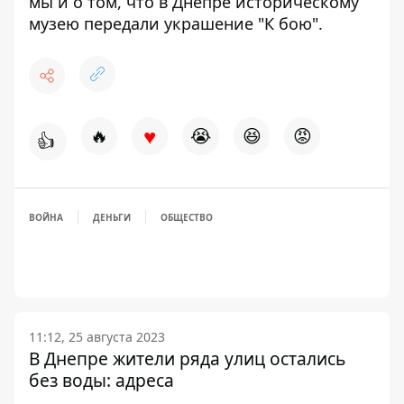
мы и о том, что в Днепре
историческому
музею передали
украшение "К бою".
♥
🔥
😭
😆
😡
👍
ВОЙНА
ДЕНЬГИ
ОБЩЕСТВО
11:12, 25 августа 2023
В Днепре жители ряда улиц остались
без воды: адреса