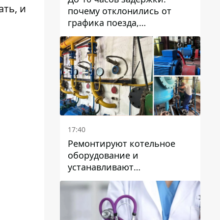
ать, и
почему отклонились от
графика поезда,
курсирующие через Днепр
и область
17:40
Ремонтируют котельное
оборудование и
устанавливают
генераторные установки:
как в Днепре готовятся к
отопительному сезону