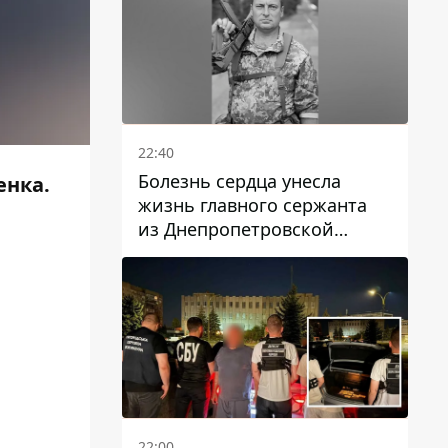
22:40
Болезнь сердца унесла
енка.
жизнь главного сержанта
из Днепропетровской
области Юрия Свистуна
22:00