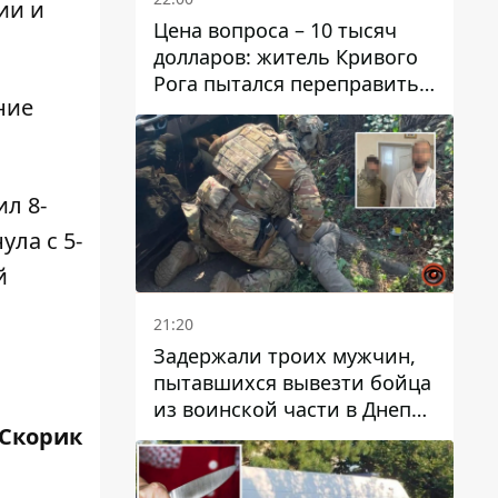
ии и
Цена вопроса – 10 тысяч
долларов: житель Кривого
Рога пытался переправить
ние
мужчину в Словакию
л 8-
ула с 5-
й
21:20
Задержали троих мужчин,
пытавшихся вывезти бойца
из воинской части в Днепр
Скорик
за 7 тысяч долларов: среди
них был врач