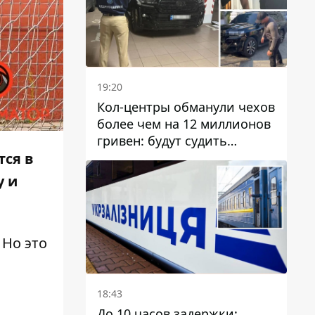
19:20
Кол-центры обманули чехов
более чем на 12 миллионов
гривен: будут судить
днепрянина,
тся в
организовавшего
у и
транснациональную
преступную организацию
 Но это
18:43
До 10 часов задержки: