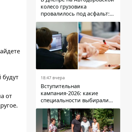
колесо грузовика
провалилось под асфальт:
движение заблокировано
найдете
 будут
18:47 вчера
Вступительная
кампания-2026: какие
а от
специальности выбирали
ругое.
абитуриенты в Украине