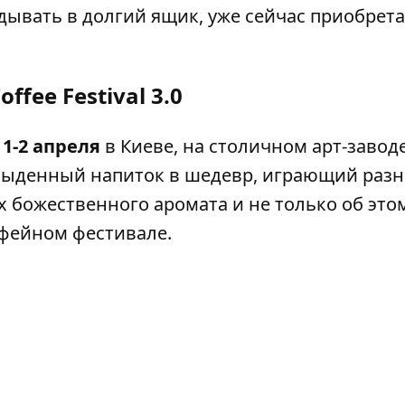
дывать в долгий ящик, уже сейчас приобрет
offee Festival 3.0
я
1-2 апреля
в Киеве, на столичном арт-завод
обыденный напиток в шедевр, играющий раз
х божественного аромата и не только об это
офейном фестивале.