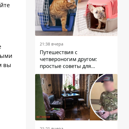
айте
21:38 вчера
е
Путешествия с
ными
четвероногим другом:
м вы
простые советы для
поездок с животными
21:21 вчера