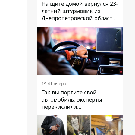
На щите домой вернулся 23-
летний штурмовик из
Днепропетровской области
Богдан Бескровный
19:41 вчера
Так вы портите свой
автомобиль: эксперты
перечислили
распространенные
привычки водителей,
которые на самом деле