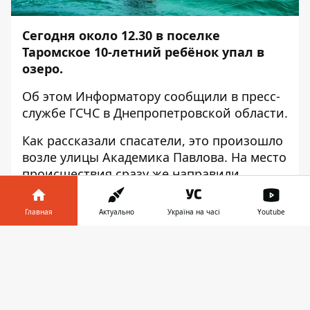
Сегодня около 12.30 в поселке
Таромское 10-летний ребёнок упал в
озеро.
Об этом
Информатору
сообщили в пресс-
службе ГСЧС в Днепропетровской области.
Как рассказали спасатели, это произошло
возле улицы Академика Павлова. На место
происшествия сразу же направили
пожарно-спасательную часть отряда ГУ
ГСЧС Украины в Днепропетровской
Главная
Актуально
Україна на часі
Youtube
области, а также аварийно-спасательный
отряд специального назначения на
Информатор в
Скачать
водных объектах.
телефоне
👉
Когда спасатели прибыли на место, они
обнаружили, что ребенка уже спасли.