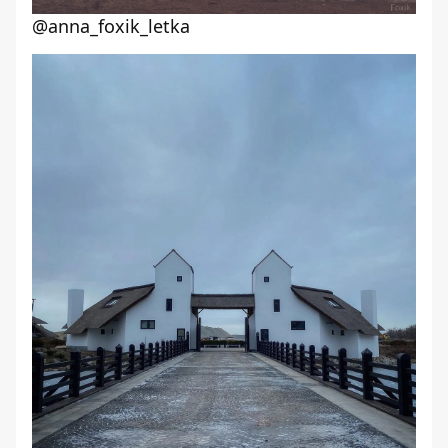
@anna_foxik_letka