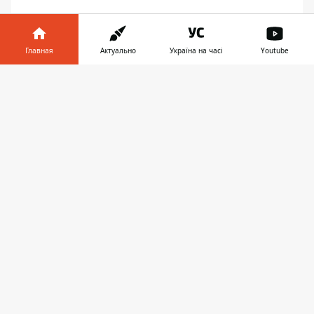
Главная
Актуально
Україна на часі
Youtube
Информатор в
Скачать
телефоне
👉
@vladislavaburlakova