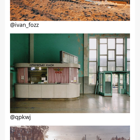
@ivan_fozz
@qpkwj