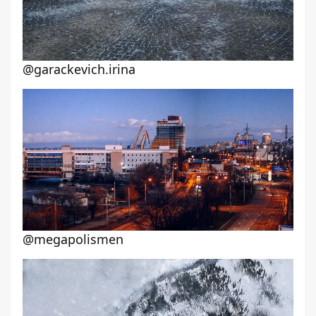
@garackevich.irina
@megapolismen