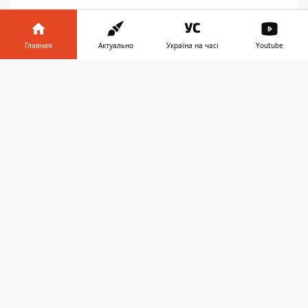
Фото: Свои | Кривой Рог
Главная
Актуально
Україна на часі
Youtube
Информатор в
Скачать
телефоне
👉
КРИВОЙ РОГ
СМЕРТЬ
ПОЛИЦИЯ
ПРЕДЛОЖИТЬ НОВОСТЬ
Днепр