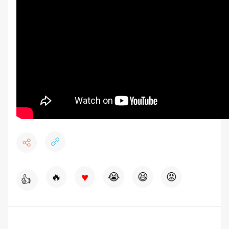
♥
🔥
😭
😆
😡
👍