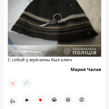
С собой у мужчины был ключ
Мария Чалая
♥
🔥
😭
😆
😡
👍