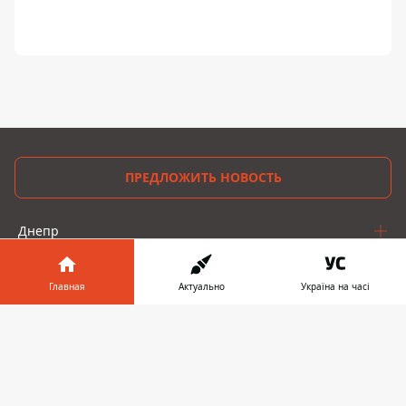
ПРЕДЛОЖИТЬ НОВОСТЬ
Днепр
Область
Главная
Актуально
Україна на часі
Украина
Информатор в
Скачать
телефоне
👉
Реклама
Пресс-релизы