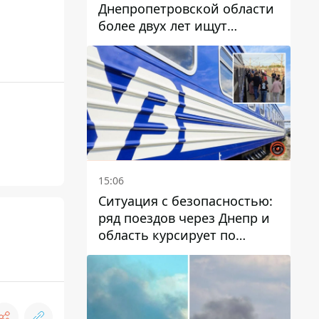
Днепропетровской области
более двух лет ищут
пропавшую женщину
15:06
Ситуация с безопасностью:
ряд поездов через Днепр и
область курсирует по
измененному маршруту, а
часть пути заменили
автобусами и электричками