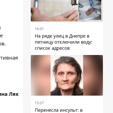
я
16:01
е
На ряде улиц в Днепре в
пятницу отключили воду:
ов.
список адресов
ативная
ина Лях
15:27
Перенесла инсульт: в