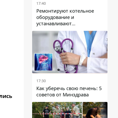
17:40
Ремонтируют котельное
оборудование и
устанавливают
генераторные установки:
как в Днепре готовятся к
отопительному сезону
17:30
Как уберечь свою печень: 5
советов от Минздрава
ались