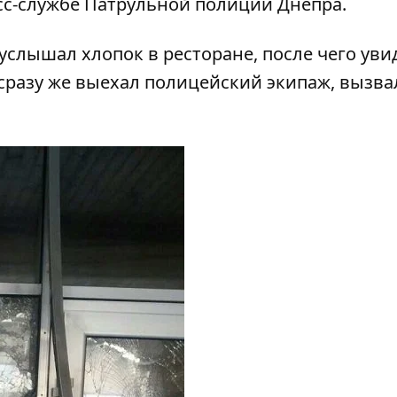
с-службе Патрульной полиции Днепра.
лышал хлопок в ресторане, после чего увид
 сразу же выехал полицейский экипаж, вызва