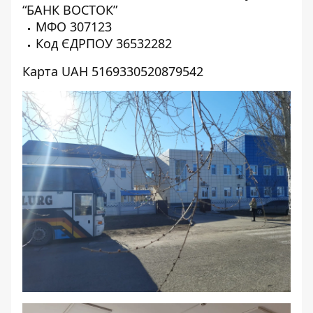
“БАНК ВОСТОК”
МФО 307123
Код ЄДРПОУ 36532282
Карта UAH 5169330520879542