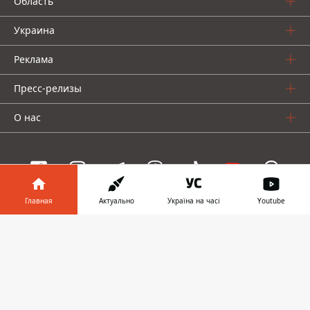
Область
Украина
Реклама
Пресс-релизы
О нас
Главная
Актуально
Україна на часі
Youtube
Информатор проекты
Информатор в
Скачать
Информатор
Информатор
Информатор
телефоне
👉
Украина
Киев
Авто
© 2016-2026 Informator