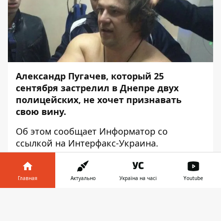
Александр Пугачев, который 25
сентября застрелил в Днепре двух
полицейских, не хочет признавать
свою вину.
Об этом сообщает
Информатор
со
ссылкой на
Интерфакс-Украина
.
Как сообщил и. о. главы Национальной
полиции Украины Вадим Троян, экс боец
Главная
Актуально
Україна на часі
Youtube
"Торнадо" Александр Пугачев
отказывается признавать свою вину в
Информатор в
Скачать
совершенном преступлении. Кроме того,
телефоне
👉