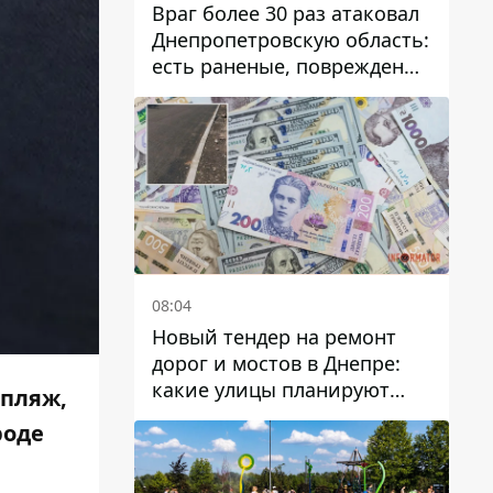
Враг более 30 раз атаковал
Днепропетровскую область:
есть раненые, повреждены
лицей, дома и предприятия
08:04
Новый тендер на ремонт
дорог и мостов в Днепре:
какие улицы планируют
 пляж,
обновить и сколько
роде
десятков миллионов гривен
на это хотят потратить