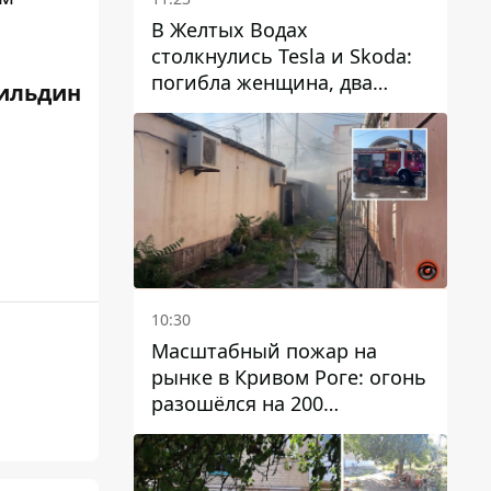
В Желтых Водах
столкнулись Tesla и Skoda:
погибла женщина, два
ильдин
человека пострадали
10:30
Масштабный пожар на
рынке в Кривом Роге: огонь
разошёлся на 200
квадратных метров