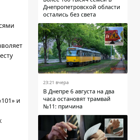
Днепропетровской области
остались без света
исями
зволяет
есту
23:21 вчера
В Днепре 6 августа на два
часа остановят трамвай
«101» и
№11: причина
к