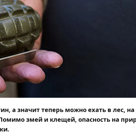
ин, а значит теперь можно ехать в лес, на
. Помимо
змей
и
клещей
, опасность на при
дки.