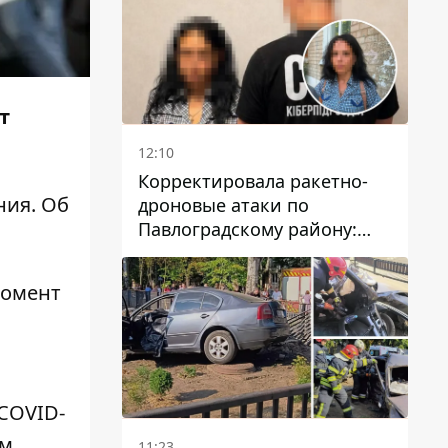
т
.
12:10
Корректировала ракетно-
ния. Об
дроновые атаки по
Павлоградскому району:
задержали вражескую
агентку
момент
COVID-
ом
11:23