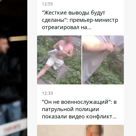
12:55
"Жесткие выводы будут
сделаны": премьер-министр
отреагировал на
несколькодневное
отсутствие воды в Марганце
12:33
"Он не военнослужащий": в
патрульной полиции
показали видео конфликта
с мужчиной без ноги на
проспекте Поля в Днепре