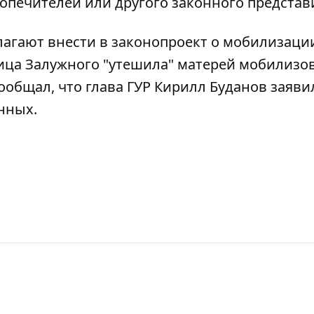
попечителей или другого законного представ
агают внести в законопроект о мобилизаци
ица Залужного "утешила" матерей мобилизо
ообщал, что глава ГУР Кирилл Буданов заяви
анных
.