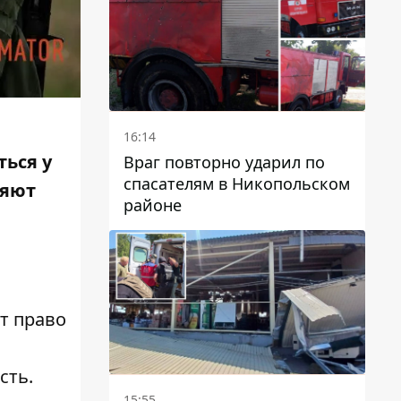
16:14
ься у
Враг повторно ударил по
спасателям в Никопольском
ляют
районе
т право
сть.
15:55