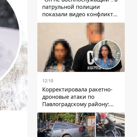
патрульной полиции
показали видео конфликта
с мужчиной без ноги на
проспекте Поля в Днепре
12:10
Корректировала ракетно-
дроновые атаки по
Павлоградскому району:
задержали вражескую
агентку