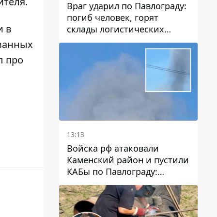
ителя.
Враг ударил по Павлограду:
погиб человек, горят
и в
склады логистических
компаний и магазина
ванных
л про
13:13
Войска рф атаковали
Каменский район и пустили
КАБы по Павлограду:
пострадал мужчина, в небо
поднимается столб дыма