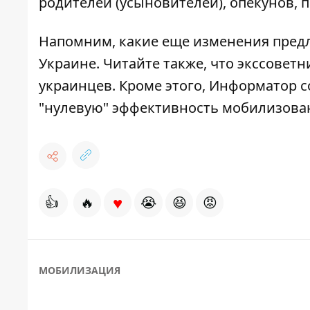
родителей (усыновителей), опекунов, 
Напомним, какие еще изменения
предл
Украине
.
Читайте также, что
экссоветн
украинцев
. Кроме этого, Информатор с
"нулевую" эффективность мобилизов
♥
👍
🔥
😭
😆
😡
МОБИЛИЗАЦИЯ