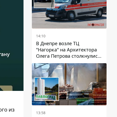
14:10
В Днепре возле ТЦ
"Нагорка" на Архитектора
Олега Петрова столкнулись
"скорая" и Toyota: трамваи
№5 задерживаются
го из
13:58