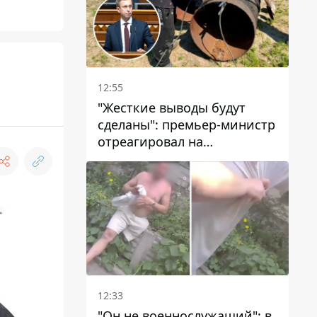
12:55
"Жесткие выводы будут
сделаны": премьер-министр
отреагировал на
несколькодневное
отсутствие воды в Марганце
12:33
"Он не военнослужащий": в