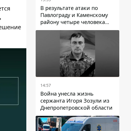
В результате атаки по
ется
Павлограду и Каменскому
ь
району четыре человека
решение
погибли, семеро получили
ранения
14:57
Война унесла жизнь
сержанта Игоря Зозули из
Днепропетровской области