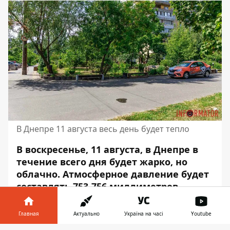
В Днепре 11 августа весь день будет тепло
В воскресенье, 11 августа, в Днепре в
течение всего дня будет жарко, но
облачно. Атмосферное давление будет
составлять 753-756 миллиметров
ртутного столбика. Скорость ветра – до
6 метров в секунду, с порывами до 12
Главная
Актуально
Україна на часі
Youtube
метров в секунду.