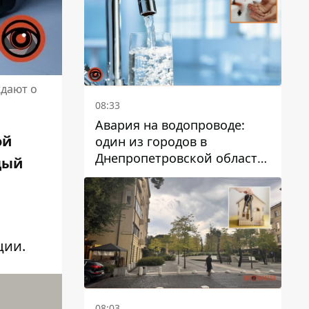
дальнейшем
ждают о
08:33
Авария на водопроводе:
ой
один из городов в
Днепропетровской области
дый
остался без воды
ции
.
08:03