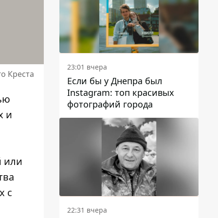
23:01 вчера
о Креста
Если бы у Днепра был
Instagram: топ красивых
ью
фотографий города
х и
й или
тва
х с
22:31 вчера