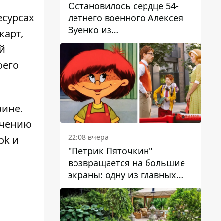
Остановилось сердце 54-
есурсах
летнего военного Алексея
Зуенко из
карт,
Днепропетровской области
й
оего
аине
.
ичению
22:08 вчера
ok и
"Петрик Пяточкин"
возвращается на большие
экраны: одну из главных
ролей сыграет 9-летний
днепрянин Александр
Войтеховский