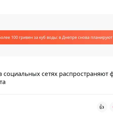
Более 100 гривен за куб воды: в Днепре снова планирую
в социальных сетях распространяют 
та
👍