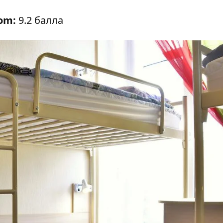
com:
9.2 балла