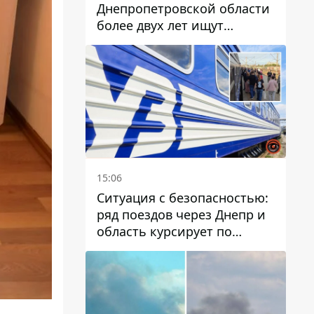
Днепропетровской области
более двух лет ищут
пропавшую женщину
15:06
Ситуация с безопасностью:
ряд поездов через Днепр и
область курсирует по
измененному маршруту, а
часть пути заменили
автобусами и электричками