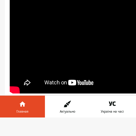
Главная
Актуально
Україна на часі
Информатор в
♥
🔥
😭
😆
😡
Скачать
👍
телефоне
👉