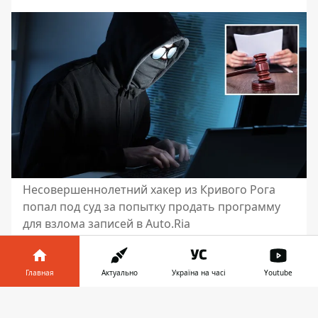
Несовершеннолетний хакер из Кривого Рога
попал под суд за попытку продать программу
для взлома записей в Auto.Ria
В Кривом Роге суд вынес вердикт 16-
летнему подростку, который хотел
Главная
Актуально
Україна на часі
Youtube
подзаработать на хакерстве. Он
Информатор в
разработал вредоносное ПО,
Скачать